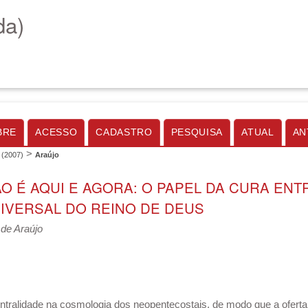
da)
BRE
ACESSO
CADASTRO
PESQUISA
ATUAL
AN
>
2 (2007)
Araújo
ÃO É AQUI E AGORA: O PAPEL DA CURA EN
NIVERSAL DO REINO DE DEUS
 de Araújo
entralidade na cosmologia dos neopentecostais, de modo que a ofert