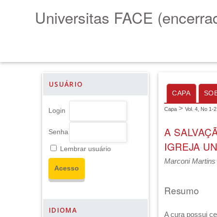
Universitas FACE (encerra
USUÁRIO
CAPA
SO
>
Capa
Vol. 4, No 1-
Login
A SALVAÇ
Senha
IGREJA U
Lembrar usuário
Marconi Martins
Resumo
IDIOMA
A cura possui c