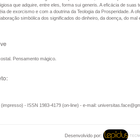
igiosa que adquire, entre eles, forma sui generis. A eficácia de suas
déia de exorcismo e com a doutrina da Teologia da Prosperidade. A o
elaboração simbólica dos significados do dinheiro, da doença, do mal 
ave
ostal. Pensamento mágico.
to:
(impresso) - ISSN 1983-4179 (on-line) - e-mail: universitas.face@g
Desenvolvido por: