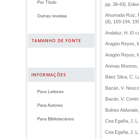
Por Título
pp. 38-43). Edwa
Ahumada Ruiz, M.
Outras revistas
(8), 169-194, 19
Andaluz, H. El c
TAMANHO DE FONTE
Aragón Reyes, M
Aragón Reyes, M. 
Arenas Moreno, A
INFORMAÇÕES
Báez Silva, C. L
Bazán, V. Neocon
Para Leitores
Bazán, V. Contro
Para Autores
Bulnes Aldunate,
Para Bibliotecários
Cea Egaña, J. L.
Cea Egaña, J. L. 