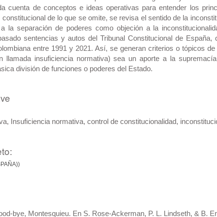
 da cuenta de conceptos e ideas operativas para entender los princ
l constitucional de lo que se omite, se revisa el sentido de la inconstitu
y a la separación de poderes como objeción a la inconstitucionalid
, basado sentencias y autos del Tribunal Constitucional de España,
olombiana entre 1991 y 2021. Así, se generan criterios o tópicos de 
n llamada insuficiencia normativa) sea un aporte a la supremacía
ásica división de funciones o poderes del Estado.
ave
va, Insuficiencia normativa, control de constitucionalidad, inconstituci
to:
SPAÑA))
od-bye, Montesquieu. En S. Rose-Ackerman, P. L. Lindseth, & B. Em