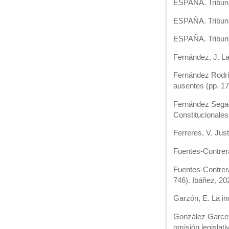
ESPAÑA. Tribunal
ESPAÑA. Tribunal
ESPAÑA. Tribunal
Fernández, J. La
Fernández Rodríg
ausentes (pp. 1
Fernández Segado
Constitucionales
Ferreres, V. Jus
Fuentes-Contrera
Fuentes-Contrera
746). Ibáñez, 20
Garzón, E. La inc
González Garcete
omisión legislati