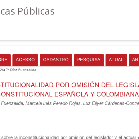
icas Públicas
BRE
ACESSO
CADASTRO
PESQUISA
ATUAL
AN
>
026)
Díaz Fuenzalida
TITUCIONALIDAD POR OMISIÓN DEL LEGISL
 CONSTITUCIONAL ESPAÑOLA Y COLOMBIANA
 Fuenzalida, Marcela Inés Peredo Rojas, Luz Eliyer Cárdenas-Contr
 sobre la inconstitucionalidad por omisión del legislador y el actuar