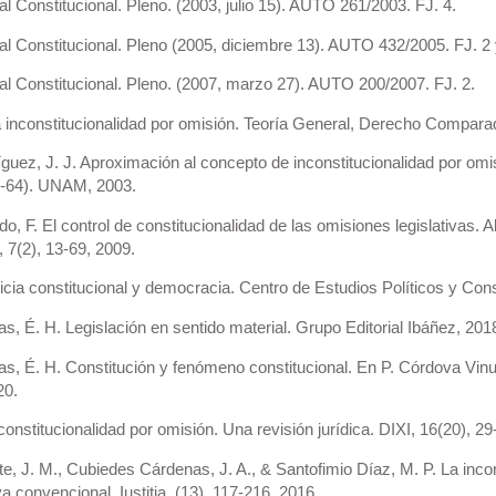
 Constitucional. Pleno. (2003, julio 15). AUTO 261/2003. FJ. 4.
 Constitucional. Pleno (2005, diciembre 13). AUTO 432/2005. FJ. 2 
 Constitucional. Pleno. (2007, marzo 27). AUTO 200/2007. FJ. 2.
 inconstitucionalidad por omisión. Teoría General, Derecho Comparad
uez, J. J. Aproximación al concepto de inconstitucionalidad por omi
7-64). UNAM, 2003.
, F. El control de constitucionalidad de las omisiones legislativas.
, 7(2), 13-69, 2009.
ticia constitucional y democracia. Centro de Estudios Políticos y Cons
s, É. H. Legislación en sentido material. Grupo Editorial Ibáñez, 201
s, É. H. Constitución y fenómeno constitucional. En P. Córdova Vinue
20.
onstitucionalidad por omisión. Una revisión jurídica. DIXI, 16(20), 29
, J. M., Cubiedes Cárdenas, J. A., & Santofimio Díaz, M. P. La incons
va convencional. Iustitia, (13), 117-216, 2016.