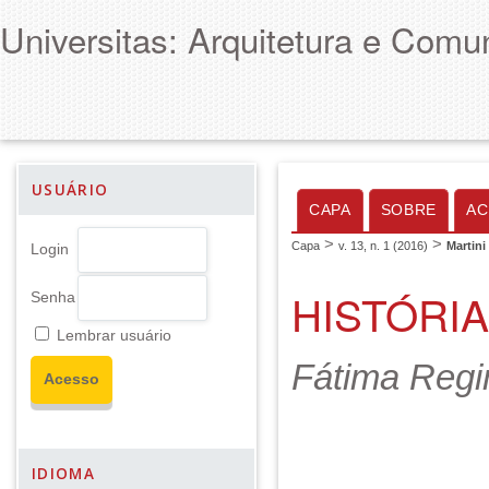
Universitas: Arquitetura e Comu
USUÁRIO
CAPA
SOBRE
AC
>
>
Capa
v. 13, n. 1 (2016)
Martini
Login
HISTÓRIA
Senha
Lembrar usuário
Fátima Regi
IDIOMA